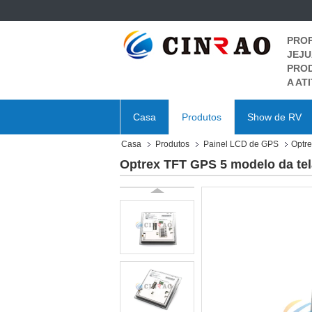
PROP
JEJU
PROD
A AT
Casa
Produtos
Show de RV
Casa
Produtos
Painel LCD de GPS
Optre
Optrex TFT GPS 5 modelo da te