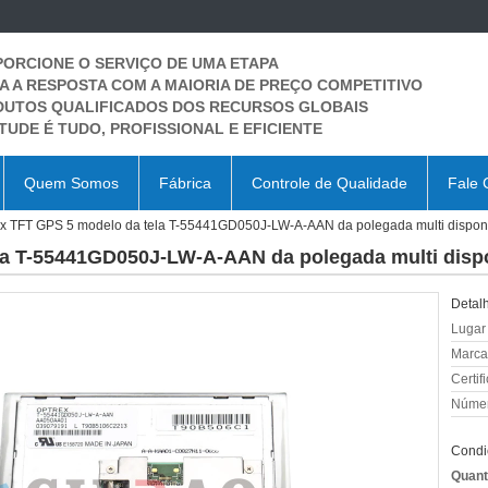
ORCIONE O SERVIÇO DE UMA ETAPA
A A RESPOSTA COM A MAIORIA DE PREÇO COMPETITIVO
UTOS QUALIFICADOS DOS RECURSOS GLOBAIS
ITUDE É TUDO, PROFISSIONAL E EFICIENTE
Quem Somos
Fábrica
Controle de Qualidade
Fale 
x TFT GPS 5 modelo da tela T-55441GD050J-LW-A-AAN da polegada multi dispon
la T-55441GD050J-LW-A-AAN da polegada multi disp
Detal
Lugar
Marca
Certif
Númer
Condi
Quant