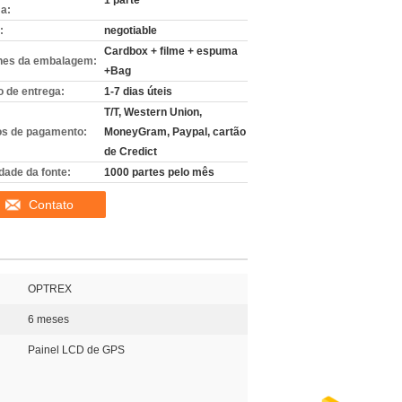
1 parte
a:
:
negotiable
Cardbox + filme + espuma
hes da embalagem:
+Bag
 de entrega:
1-7 dias úteis
T/T, Western Union,
s de pagamento:
MoneyGram, Paypal, cartão
de Credict
dade da fonte:
1000 partes pelo mês
Contato
OPTREX
6 meses
Painel LCD de GPS