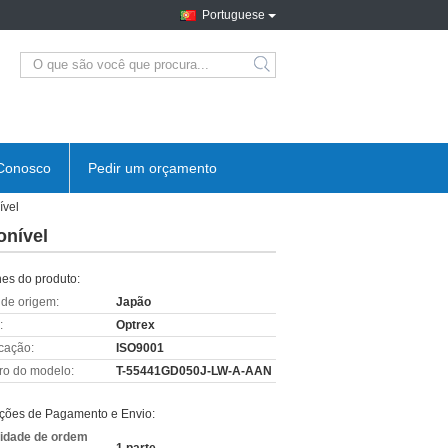
Portuguese
Conosco
Pedir um orçamento
ível
onível
hes do produto:
 de origem:
Japão
:
Optrex
icação:
ISO9001
o do modelo:
T-55441GD050J-LW-A-AAN
ções de Pagamento e Envio:
idade de ordem