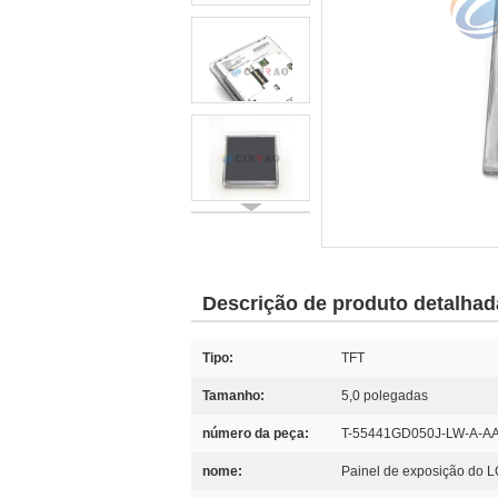
Descrição de produto detalhad
Tipo:
TFT
Tamanho:
5,0 polegadas
número da peça:
T-55441GD050J-LW-A-A
nome:
Painel de exposição do L