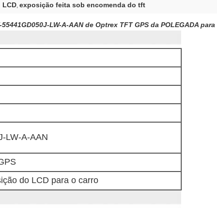
o LCD
exposição feita sob encomenda do tft
,
D T-55441GD050J-LW-A-AAN de Optrex TFT GPS da POLEGADA para 
J-LW-A-AAN
 GPS
sição do LCD para o carro