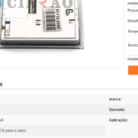
mínim
Preço
Detal
Tempo
Termo
Habili
a
marca:
Garantia:
AN
Aplicação:
CD para o carro