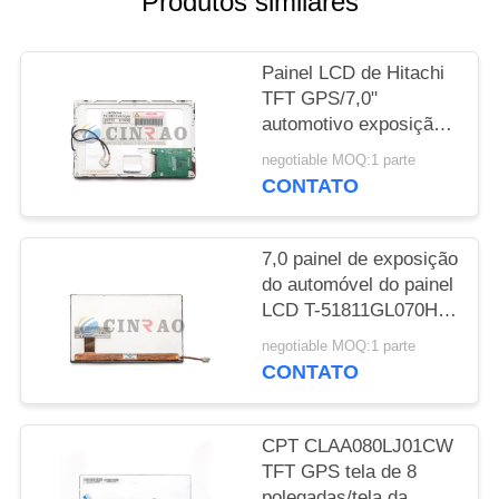
Produtos similares
UMAS
CITAÇÕES
Painel LCD de Hitachi
TFT GPS/7,0"
MAPA
automotivo exposição
DO
TX18D11VM1CAA de
negotiable MOQ:1 parte
800*480 TFT LCD
SITE
CONTATO
PRIVACY
7,0 painel de exposição
do automóvel do painel
POLICY
LCD T-51811GL070H-
FW-ABN de Optrex
negotiable MOQ:1 parte
GPS da polegada
CONTATO
CPT CLAA080LJ01CW
TFT GPS tela de 8
polegadas/tela da