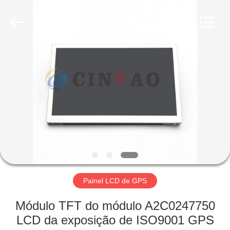
Optoelectronics
Technology
Co.,
Ltd..
All
Rights
Reserved.
Developed
CASA
by
ECER
PRODUTOS
SHOW
DE
RV
SOBRE
Painel LCD de GPS
NÓS
Módulo TFT do módulo A2C0247750
LCD da exposição de ISO9001 GPS