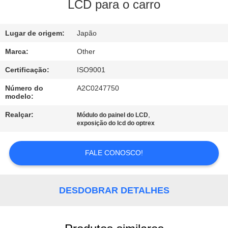
EXCURSÃO
LCD para o carro
DA
Lugar de origem:
Japão
FÁBRICA
Marca:
Other
CONTROLE
Certificação:
ISO9001
DA
Número do
A2C0247750
modelo:
QUALIDADE
Realçar:
,
Módulo do painel do LCD
exposição do lcd do optrex
CONTACTE-
NOS
FALE CONOSCO!
NOTÍCIA
DESDOBRAR DETALHES
PEÇA