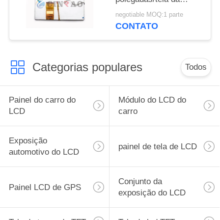
navegação para o
negotiable MOQ:1 parte
carro
CONTATO
Categorias populares
Todos
Painel do carro do
Módulo do LCD do
LCD
carro
Exposição
painel de tela de LCD
automotivo do LCD
Conjunto da
Painel LCD de GPS
exposição do LCD