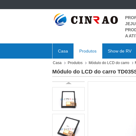
PROP
JEJU
PROD
A AT
Casa
Produtos
Show de RV
Casa
Produtos
Módulo do LCD do carro
Módulo do LCD do carro TD035