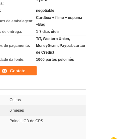
1 parte
a:
:
negotiable
Cardbox + filme + espuma
hes da embalagem:
+Bag
 de entrega:
1-7 dias úteis
T/T, Western Union,
s de pagamento:
MoneyGram, Paypal, cartão
de Credict
dade da fonte:
1000 partes pelo mês
Contato
Outras
6 meses
Painel LCD de GPS