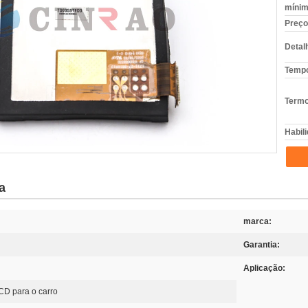
mínim
Preço
Detal
Tempo
Termo
Habili
a
marca:
Garantia:
Aplicação:
CD para o carro