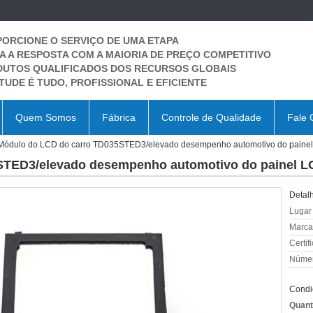
ORCIONE O SERVIÇO DE UMA ETAPA
A A RESPOSTA COM A MAIORIA DE PREÇO COMPETITIVO
UTOS QUALIFICADOS DOS RECURSOS GLOBAIS
ITUDE É TUDO, PROFISSIONAL E EFICIENTE
Quem Somos
Fábrica
Controle de Qualidade
Fale 
Módulo do LCD do carro TD035STED3/elevado desempenho automotivo do paine
STED3/elevado desempenho automotivo do painel L
Detal
Lugar
Marca
Certif
Númer
Condi
Quant