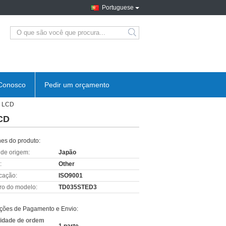
Portuguese
Conosco
Pedir um orçamento
l LCD
CD
hes do produto:
 de origem:
Japão
:
Other
icação:
ISO9001
o do modelo:
TD035STED3
ções de Pagamento e Envio:
idade de ordem