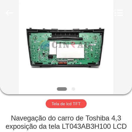
Optoelectronics
Technology
Co.,
Ltd..
All
Rights
Reserved.
Developed
CASA
by
ECER
PRODUTOS
SHOW
DE
RV
SOBRE
Tela de lcd TFT
NÓS
Navegação do carro de Toshiba 4,3
exposição da tela LT043AB3H100 LCD