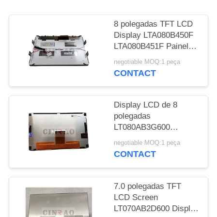
UMAS
CITAÇÕES
8 polegadas TFT LCD
Display LTA080B450F
LTA080B451F Painel
MAPA
de tela de carro Para
negotiable MOQ:1 peça
DO
Lexus LX LS Série
CONTACT
GPS de navegação
SITE
Display LCD de 8
PRIVACY
polegadas
POLICY
LT080AB3G600
LT080AB3G700
negotiable MOQ:1 peça
LT080AB3G900
CONTACT
LT080AB3GE00
LT080AB3GF00 Audi
A6 A8 Car Panel
7.0 polegadas TFT
Screen
LCD Screen
LT070AB2D600 Display