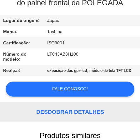
EXCURSÃO
do painel frontal da POLEGADA
DA
Lugar de origem:
Japão
FÁBRICA
Marca:
Toshiba
CONTROLE
Certificação:
ISO9001
DA
Número do
LT043AB3H100
modelo:
QUALIDADE
Realçar:
,
exposição dos gps lcd
módulo de tela TFT LCD
CONTACTE-
FALE CONOSCO!
NOS
NOTÍCIA
DESDOBRAR DETALHES
PEÇA
Produtos similares