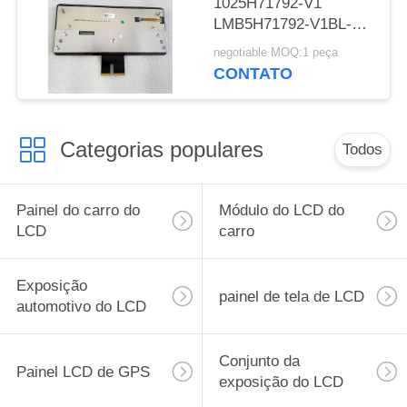
1025H71792-V1
LMB5H71792-V1BL-A
Painel de ecrã de carro
negotiable MOQ:1 peça
VPJJZF-ASY103A-AAA
CONTATO
Categorias populares
Todos
Painel do carro do
Módulo do LCD do
LCD
carro
Exposição
painel de tela de LCD
automotivo do LCD
Conjunto da
Painel LCD de GPS
exposição do LCD