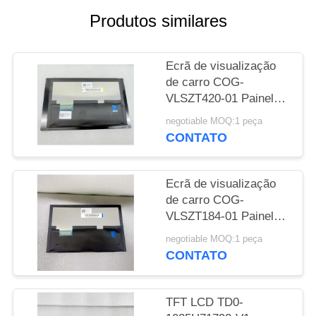
UMAS
Produtos similares
CITAÇÕES
Ecrã de visualização
MAPA
de carro COG-
DO
VLSZT420-01 Painel
LCD AV070Z81-M00-
SITE
negotiable MOQ:1 peça
W000 para substituição
CONTATO
de navegação GPS
PRIVACY
POLICY
Ecrã de visualização
de carro COG-
VLSZT184-01 Painel
LCD AV070Z8M-N11-
negotiable MOQ:1 peça
28P4 para substituição
CONTATO
de navegação GPS
TFT LCD TD0-