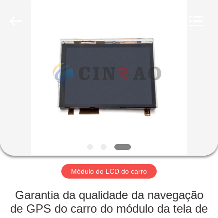
Optoelectronics
Technology
Co.,
Ltd..
All
Rights
Reserved.
Developed
CASA
by
ECER
PRODUTOS
SHOW
DE
RV
SOBRE
Módulo do LCD do carro
NÓS
Garantia da qualidade da navegação
de GPS do carro do módulo da tela de