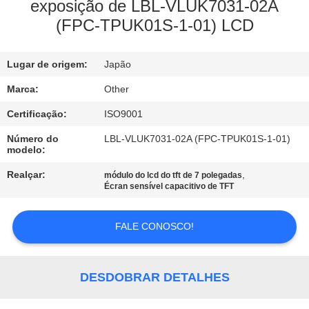
EXCURSÃO
exposição de LBL-VLUK7031-02A
(FPC-TPUK01S-1-01) LCD
DA
FÁBRICA
Lugar de origem:
Japão
CONTROLE
Marca:
Other
DA
Certificação:
ISO9001
QUALIDADE
Número do
LBL-VLUK7031-02A (FPC-TPUK01S-1-01)
modelo:
Realçar:
,
módulo do lcd do tft de 7 polegadas
CONTACTE-
Écran sensível capacitivo de TFT
NOS
FALE CONOSCO!
NOTÍCIA
DESDOBRAR DETALHES
PEÇA