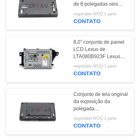
UMAS
de 8 polegadas seis
CITAÇÕES
meses de serviço longo
negotiable MOQ:1 parte
da garantia
CONTATO
MAPA
DO
8,0" conjunto de painel
LCD Lexus de
SITE
LTA080B923F Lexus
RX 2012 86110-48470
negotiable MOQ:1 parte
PRIVACY
CONTATO
POLICY
Conjunto de tela original
da exposição da
polegada
LQ065T5CGQ3 LCD do
negotiable MOQ:1 parte
Sharp 6,5 para peças de
CONTATO
automóvel de GPS do
carro