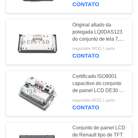
EXCURSÃO
LM1487A01-1G
CONTATO
DA
FÁBRICA
Original afiado da
polegada LQ0DAS123
do conjunto de tela 7,0
CONTROLE
da exposição de GPS
negotiable MOQ:1 parte
DA
LCD do carro
CONTATO
QUALIDADE
Certificado ISO9001
CONTACTE-
capacitivo do conjunto
NOS
de painel LCD DE30 de
Range Rover 2014
negotiable MOQ:1 parte
CONTATO
NOTÍCIA
Conjunto de painel LCD
PEÇA
de Renault tipo de TFT