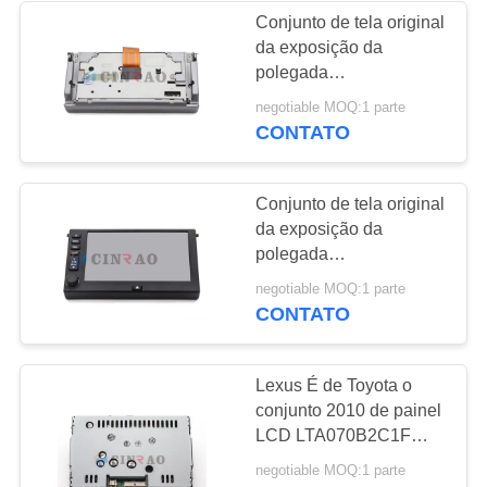
Conjunto de tela original
da exposição da
polegada
LQ065T5GG04 LCD do
negotiable MOQ:1 parte
Sharp 6,5 para peças de
CONTATO
automóvel de GPS do
carro
Conjunto de tela original
da exposição da
polegada
LQ065T5GG08A LCD
negotiable MOQ:1 parte
do Sharp 6,5 para peças
CONTATO
de automóvel de GPS
do carro
Lexus É de Toyota o
conjunto 2010 de painel
LCD LTA070B2C1F
2012 arrogante
negotiable MOQ:1 parte