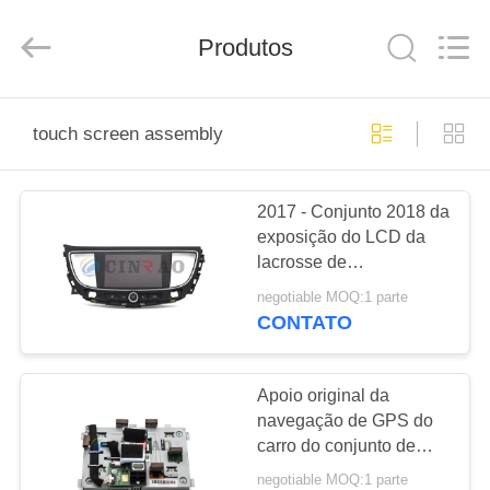
Optoelectronics
Technology
Co.,
Ltd..
Produtos
All
Rights
Reserved.
Developed
CASA
by
ECER
touch screen assembly
PRODUTOS
2017 - Conjunto 2018 da
exposição do LCD da
SHOW
lacrosse de
DE
Buick/conjunto de tela
negotiable MOQ:1 parte
táctil capacitivo
RV
CONTATO
SOBRE
Apoio original da
navegação de GPS do
NÓS
carro do conjunto de
painel LCD do Sharp
negotiable MOQ:1 parte